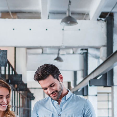
企業官網
室內設計
建築-營造
音響器材
線上訂房
關於普鉅
數位解決方案